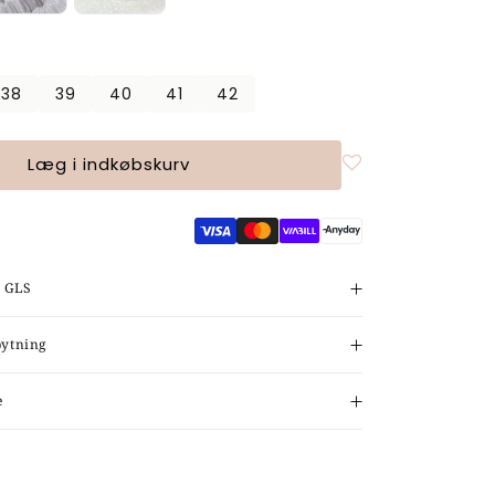
38
39
40
41
42
Læg i indkøbskurv
d GLS
bytning
e