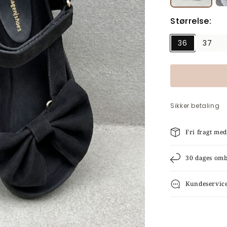
Størrelse:
36
37
Sikker betaling
Fri fragt me
30 dages om
Kundeservic