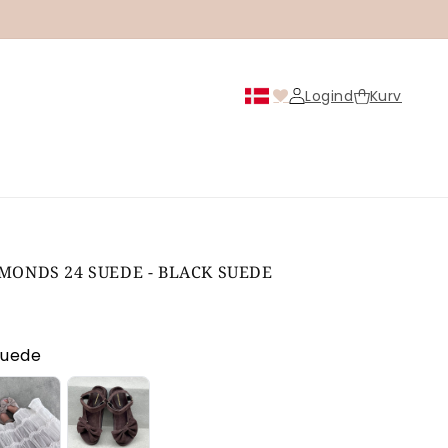
Logind
Kurv
Logind
MONDS 24 SUEDE - BLACK SUEDE
s
suede