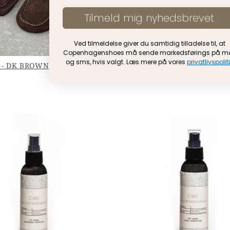
Tilmeld mig nyhedsbrevet
Ved tilmeldelse giver du samtidig tilladelse til, at
Copenhagenshoes må sende markedsførings på ma
og sms, hvis valgt. Læs mere på vores
privatlivspolit
 - DK BROWN
UNIQUE - CAMEL
799 KR