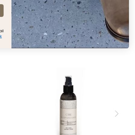
il
ik
SAVANNAH SUEDE - BISCUIT
899 KR