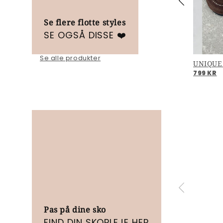
Se flere flotte styles
SE OGSÅ DISSE ❤️
Se alle produkter
FREAK OUT - Light rose
UNIQUE
799 KR
799 KR
Pas på dine sko
FIND DIN SKOPLEJE HER