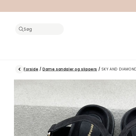
Gå til
indhold
Søg
Forside
/
Dame sandaler og slippers
/
SKY AND DIAMOND
Gå til
produktoplysninger