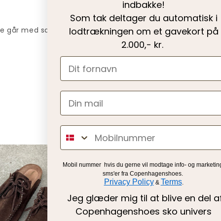
indbakke!
Som tak deltager du automatisk i
lodtrækningen om et gavekort på
ke går med sandaler idet sløjfen er
2.000,- kr.
Sms
Mobil nummer hvis du gerne vil
modtage info- og marketin
sms'er fra Copenhagenshoes.
Privacy Policy
Terms
&
.
Jeg glæder mig til at blive en del a
Copenhagenshoes sko univers