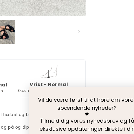
Vrist - Normal
mal
Skoen har en normal vristhøjde.
en
Vil du være først til at høre om vore
spændende nyheder?
flexibel og blød.
🖤
Tilmeld dig vores nyhedsbrev og f
og på og tilpasse til optimal pasform
eksklusive opdateringer direkte i di