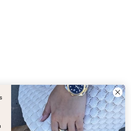
s
å
n