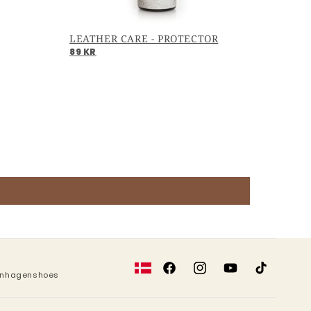
LEATHER CARE - PROTECTOR
89 KR
Facebook
Instagram
YouTube
TikTok
penhagenshoes