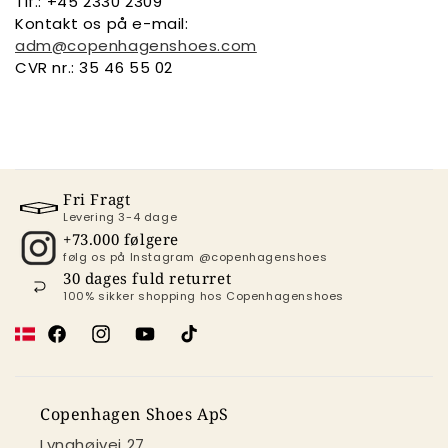
Tlf.: +45 2330 2309
Kontakt os på e-mail:
adm@copenhagenshoes.com
CVR nr.: 35 46 55 02
Fri Fragt
Levering 3-4 dage
+73.000 følgere
følg os på Instagram @copenhagenshoes
30 dages fuld returret
100% sikker shopping hos Copenhagenshoes
Facebook
Instagram
YouTube
TikTok
Copenhagen Shoes ApS
Lynghøjvej 27