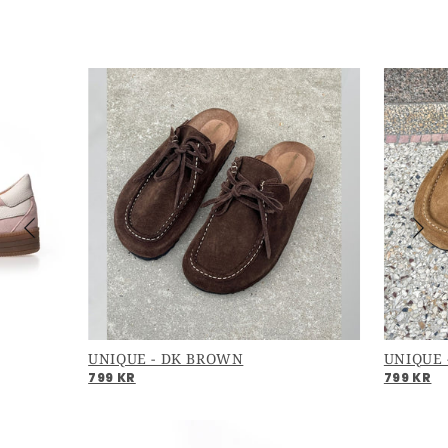
UNIQUE - DK BROWN
UNIQUE 
799 KR
799 KR