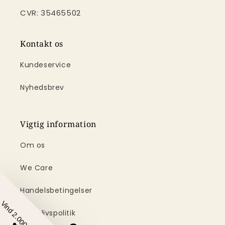
CVR: 35465502
Kontakt os
Kundeservice
Nyhedsbrev
Vigtig information
Om os
We Care
Handelsbetingelser
Vind 2.000,00 kr
Privatlivspolitik