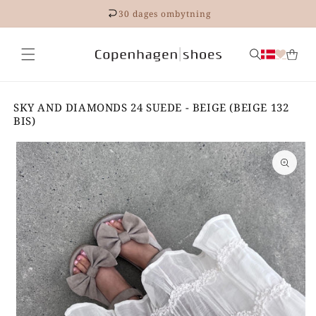
Gå til
30 dages ombytning
indhold
SKY AND DIAMONDS 24 SUEDE - BEIGE (BEIGE 132
BIS)
 til
roduktoplysninger