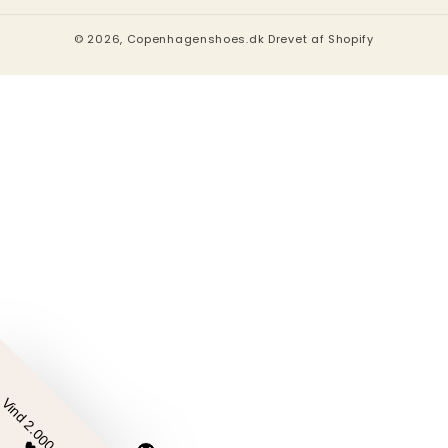
© 2026,
Copenhagenshoes.dk
Drevet af Shopify
Vind 2.000,00 kr