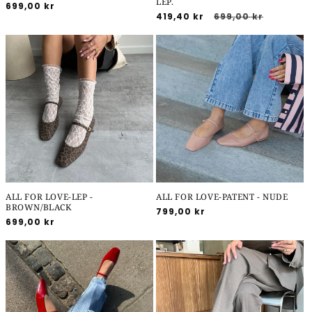
LEP.
Normalpris
699,00 kr
Udsalgspris
419,40 kr
Normalpris
699,00 kr
ALL FOR LOVE-LEP -
ALL FOR LOVE-PATENT - NUDE
BROWN/BLACK
Normalpris
799,00 kr
Normalpris
699,00 kr