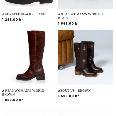
A MIRACLE BLACK - BLACK
A REAL WOMAN'S WORLD -
BLACK
Normalpris
1.299,00 kr
Normalpris
1.899,00 kr
A REAL WOMAN'S WORLD -
ABOUT US - BROWN
BROWN
Normalpris
1.599,00 kr
Normalpris
1.899,00 kr