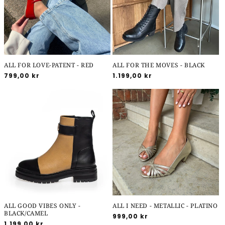
ALL FOR LOVE-PATENT - RED
ALL FOR THE MOVES - BLACK
Normalpris
799,00 kr
Normalpris
1.199,00 kr
ALL GOOD VIBES ONLY -
ALL I NEED - METALLIC - PLATINO
BLACK/CAMEL
Normalpris
999,00 kr
Normalpris
1.199,00 kr