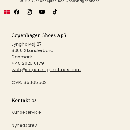
100% sikker shopping hos Copenhagenshoes
Facebook
Instagram
YouTube
TikTok
Copenhagen Shoes ApS
Lynghøjvej 27
8660 Skanderborg
Danmark
+45 2020 0179
web@copenhagenshoes.com
CVR: 35465502
Kontakt os
Kundeservice
Nyhedsbrev