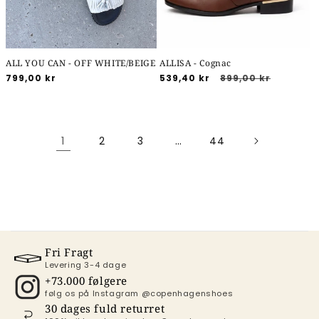
ALL YOU CAN - OFF WHITE/BEIGE
ALLISA - Cognac
Normalpris
799,00 kr
Udsalgspris
539,40 kr
Normalpris
899,00 kr
1
…
2
3
44
Fri Fragt
Levering 3-4 dage
+73.000 følgere
følg os på Instagram @copenhagenshoes
30 dages fuld returret