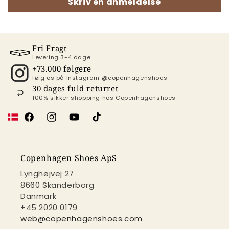
Skriv en anmeldelse
Fri Fragt
Levering 3-4 dage
+73.000 følgere
følg os på Instagram @copenhagenshoes
30 dages fuld returret
100% sikker shopping hos Copenhagenshoes
Facebook
Instagram
YouTube
TikTok
Copenhagen Shoes ApS
Lynghøjvej 27
8660 Skanderborg
Danmark
+45 2020 0179
web@copenhagenshoes.com