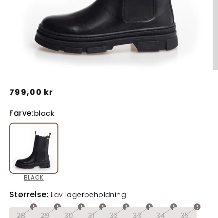
Åbn
Å
mediet
m
Normalpris
799,00 kr
1
2
i
i
Farve:
black
modus
m
BLACK
Størrelse:
Lav lagerbeholdning
28
29
30
31
32
33
34
35