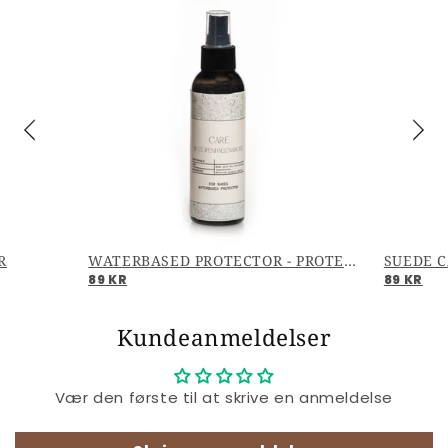
R
WATERBASED PROTECTOR - PROTECTOR
SUEDE C
89 KR
89 KR
Kundeanmeldelser
Vær den første til at skrive en anmeldelse