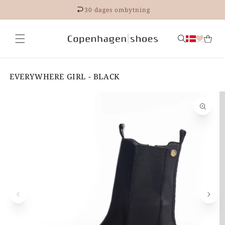
Gå til
30 dages ombytning
indhold
EVERYWHERE GIRL - BLACK
 til
roduktoplysninger