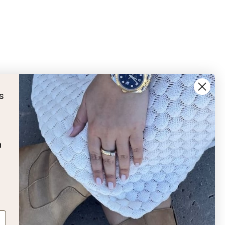
s
å
n