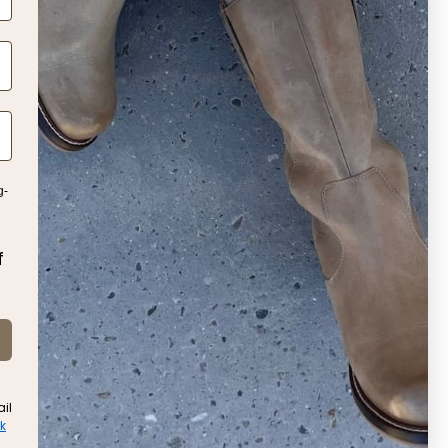
g-
f
SAVANNAH SUEDE - BISCUIT
899 KR
il
ik