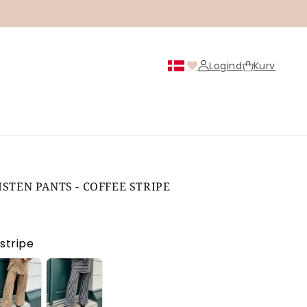
Logind
Kurv
Logind
STEN PANTS - COFFEE STRIPE
s
stripe