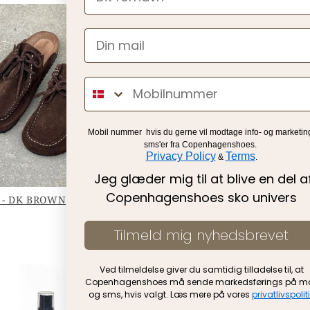
Sms
Mobil nummer hvis du gerne vil
modtage info- og marketin
sms'er fra Copenhagenshoes.
Privacy Policy
Terms
&
.
Jeg glæder mig til at blive en del a
Copenhagenshoes sko univers
 - DK BROWN
UNIQUE - CAMEL
799 KR
Tilmeld mig nyhedsbrevet
Ved tilmeldelse giver du samtidig tilladelse til, at
Copenhagenshoes må sende markedsførings på ma
og sms, hvis valgt. Læs mere på vores
privatlivspolit