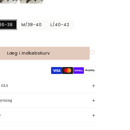
36-38
M/38-40
L/40-42
n
n
elig
Læg i indkøbskurv
elig
d GLS
bytning
e