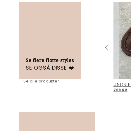
Se flere flotte styles
SE OGSÅ DISSE ❤️
Se alle produkter
FREAK OUT - Light rose
UNIQUE
799 KR
799 KR