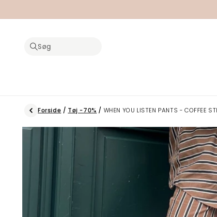
Gå til
indhold
Søg
Forside
/
Tøj -70%
/
WHEN YOU LISTEN PANTS - COFFEE ST
Gå til
produktoplysninger