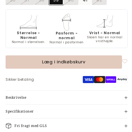
Varianten
Varianten
Varianten
Varianten
Varianten
er
er
er
er
er
udsolgt
udsolgt
udsolgt
udsolgt
udsolgt
eller
eller
eller
eller
eller
utilgængelig
utilgængelig
utilgængelig
utilgængelig
utilgængelig
Størrelse -
Vrist - Normal
Pasform -
Normal
Skoen har en normal
normal
vristhøjde.
Normal i størrelsen.
Normal i pasformen
Læg i indkøbskurv
Sikker betaling
Beskrivelse
Specifikationer
Fri fragt med GLS