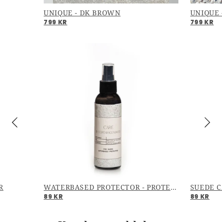
UNIQUE - DK BROWN
UNIQUE 
799 KR
799 KR
R
WATERBASED PROTECTOR - PROTECTOR
SUEDE C
89 KR
89 KR