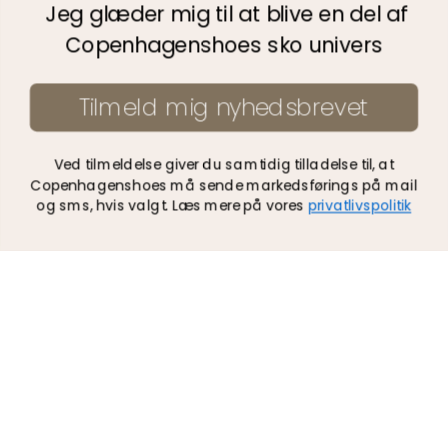
Nyhedsbrev
Jeg glæder mig til at blive en del af
Copenhagenshoes sko univers
Vigtig information
Tilmeld mig nyhedsbrevet
Om os
Ved tilmeldelse giver du samtidig tilladelse til, at
We Care
Copenhagenshoes må sende markedsførings på mail
og sms, hvis valgt. Læs mere på vores
privatlivspolitik
Handelsbetingelser
Privatlivspolitik
Bliv forhandler
Gavekort
Alle kategorier