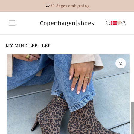
Gå til
30 dages ombytning
indhold
MY MIND LEP - LEP
 til
roduktoplysninger