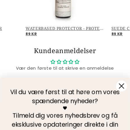
R
WATERBASED PROTECTOR - PROTECTOR
SUEDE C
89 KR
89 KR
Kundeanmeldelser
Vær den første til at skrive en anmeldelse
Skriv en anmeldelse
Vil du være først til at høre om vores
spændende nyheder?
🖤
Fri Fragt
Tilmeld dig vores nyhedsbrev og få
Levering 3-4 dage
+73.000 følgere
eksklusive opdateringer direkte i din
følg os på Instagram @copenhagenshoes