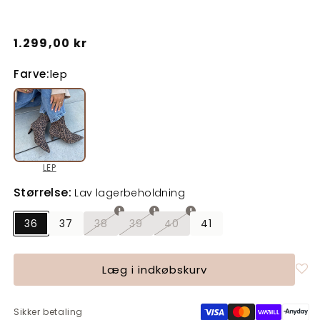
Normalpris
1.299,00 kr
Farve:
lep
LEP
Størrelse:
Lav lagerbeholdning
36
37
38
39
40
41
Varianten
Varianten
Varianten
er
er
er
udsolgt
udsolgt
udsolgt
eller
eller
eller
Læg i indkøbskurv
utilgængelig
utilgængelig
utilgængelig
Sikker betaling