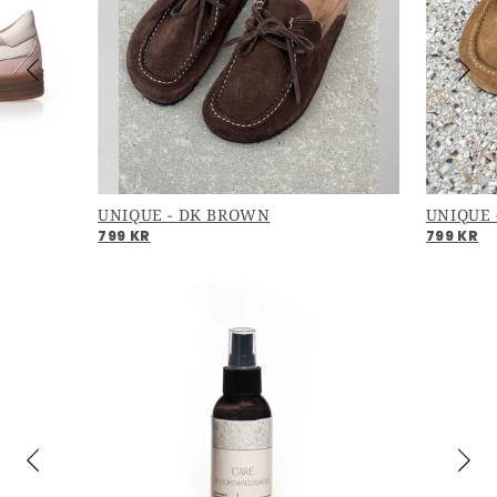
UNIQUE - DK BROWN
UNIQUE 
799 KR
799 KR