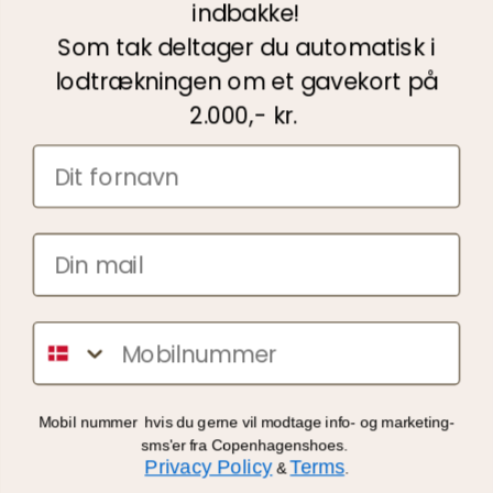
indbakke!
30 dages fuld returret
100% sikker shopping hos Copenhagenshoes
Som tak deltager du automatisk i
lodtrækningen om et gavekort på
Facebook
Instagram
YouTube
TikTok
2.000,- kr.
Copenhagen Shoes ApS
Lynghøjvej 27
8660 Skanderborg
Danmark
+45 2020 0179
web@copenhagenshoes.com
Sms
CVR: 35465502
Kontakt os
Mobil nummer hvis du gerne vil
modtage info- og marketing-
sms'er fra Copenhagenshoes.
Kundeservice
Privacy Policy
Terms
&
.