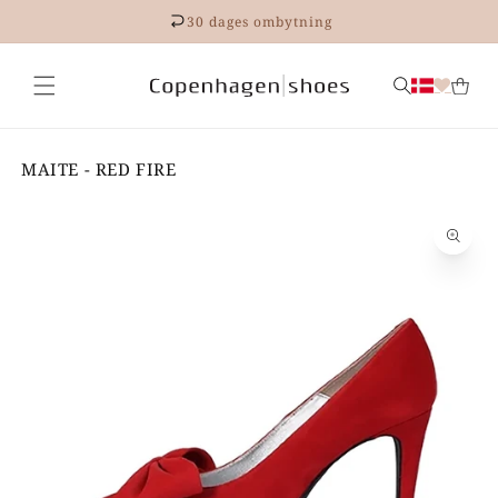
Gå til
30 dages ombytning
indhold
MAITE - RED FIRE
 til
roduktoplysninger