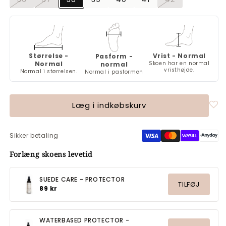
Varianten
Varianten
Varianten
er
er
er
udsolgt
udsolgt
udsolgt
eller
eller
eller
utilgængelig
utilgængelig
utilgængelig
Størrelse -
Vrist - Normal
Pasform -
Normal
Skoen har en normal
normal
vristhøjde.
Normal i størrelsen.
Normal i pasformen
Læg i indkøbskurv
Sikker betaling
Forlæng skoens levetid
SUEDE CARE - PROTECTOR
TILFØJ
89 kr
WATERBASED PROTECTOR -