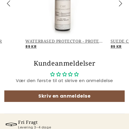
R
WATERBASED PROTECTOR - PROTECTOR
SUEDE C
89 KR
89 KR
Kundeanmeldelser
Vær den første til at skrive en anmeldelse
Skriv en anmeldelse
Fri Fragt
Levering 3-4 dage