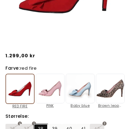
Åbn
mediet
Normalpris
1.299,00 kr
1
i
Farve:
red fire
modus
PINK
Baby blue
Brown leopard
RED FIRE
Størrelse:
36
37
38
39
40
41
42