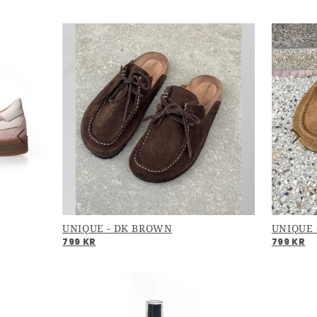
UNIQUE - DK BROWN
UNIQUE 
799 KR
799 KR