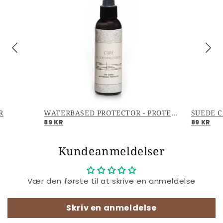
R
WATERBASED PROTECTOR - PROTECTOR
SUEDE C
89 KR
89 KR
Kundeanmeldelser
Vær den første til at skrive en anmeldelse
Skriv en anmeldelse