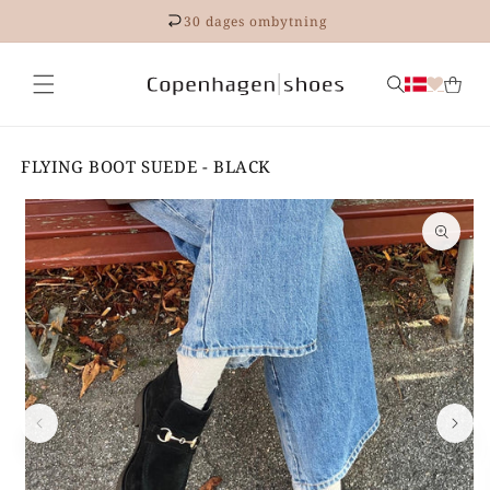
Gå til
30 dages ombytning
indhold
FLYING BOOT SUEDE - BLACK
 til
roduktoplysninger