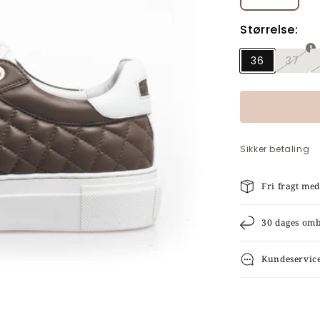
Størrelse:
36
37
Vari
er
udso
eller
util
Sikker betaling
Fri fragt me
30 dages om
Kundeservic