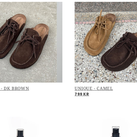
Sms
Mobil nummer hvis du gerne vil
modtage info- og mar
sms'er fra Copenhagenshoes.
Privacy Policy
Terms
&
.
Jeg glæder mig til at blive en de
Copenhagenshoes sko univer
 - DK BROWN
UNIQUE - CAMEL
799 KR
Tilmeld mig nyhedsbrevet
Ved tilmeldelse giver du samtidig tilladelse til
Copenhagenshoes må sende markedsførings p
og sms, hvis valgt. Læs mere på vores
privatlivs