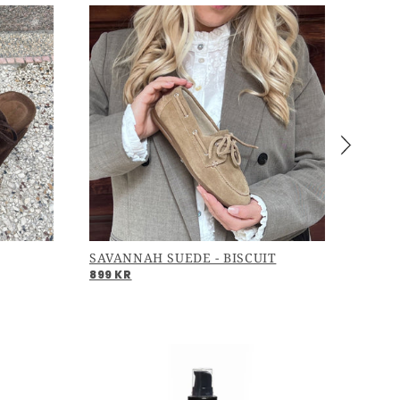
keting-
l af
s
SAVANNAH SUEDE - BISCUIT
899 KR
, at
å mail
politik