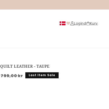
Logind
Kurv
Logind
 QUILT LEATHER - TAUPE
is
Normalpris
799,00 kr
Last Item Sale