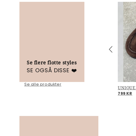
Se flere flotte styles
SE OGSÅ DISSE ❤️
Se alle produkter
FREAK OUT - Light rose
UNIQUE
799 KR
799 KR