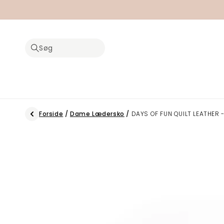
Gå til
indhold
Søg
Forside
/
Dame Lædersko
/
DAYS OF FUN QUILT LEATHER 
Gå til
produktoplysninger