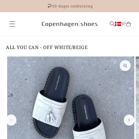
Gå til
30 dages ombytning
indhold
ALL YOU CAN - OFF WHITE/BEIGE
 til
roduktoplysninger