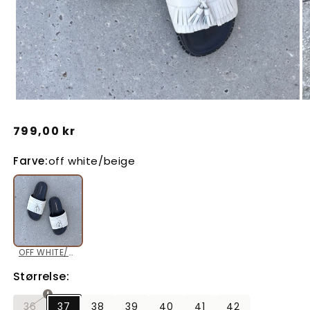
Åbn
Å
mediet
m
Normalpris
799,00 kr
1
2
i
i
Farve:
off white/beige
modus
m
OFF WHITE/BEIGE
Størrelse:
36
37
38
39
40
41
42