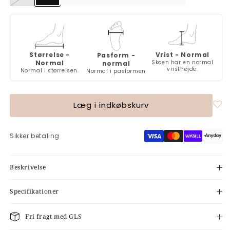
Varianten
er
udsolgt
eller
utilgængelig
Størrelse -
Vrist - Normal
Pasform -
Normal
Skoen har en normal
normal
vristhøjde.
Normal i størrelsen.
Normal i pasformen
Læg i indkøbskurv
Sikker betaling
Beskrivelse
Specifikationer
Fri fragt med GLS