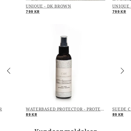
UNIQUE - DK BROWN
UNIQUE 
799 KR
799 KR
R
WATERBASED PROTECTOR - PROTECTOR
SUEDE C
89 KR
89 KR