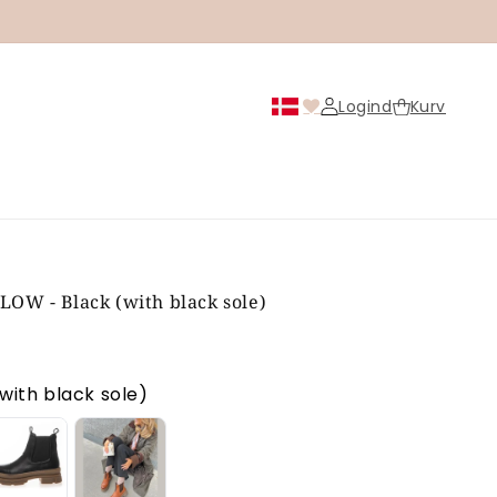
Logind
Kurv
Logind
OW - Black (with black sole)
s
with black sole)