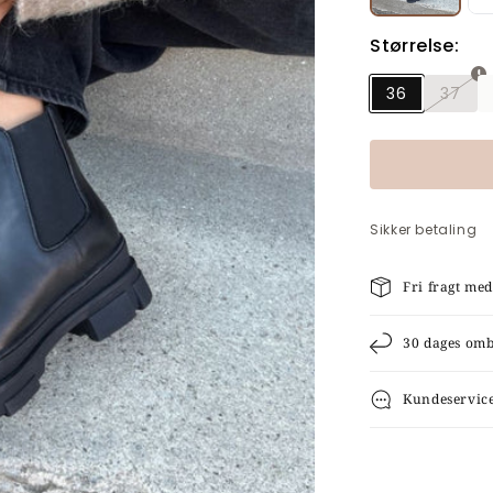
Størrelse:
36
37
Vari
er
udso
eller
util
Sikker betaling
Fri fragt me
30 dages om
Kundeservic