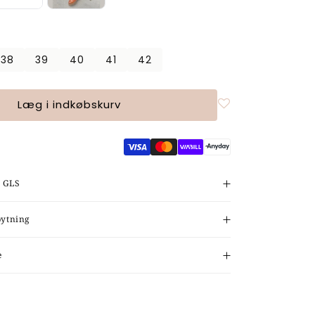
38
39
40
41
42
anten
lgt
Læg i indkøbskurv
gængelig
d GLS
bytning
e