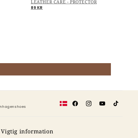
LEATHER CARE - PROTECTOR
89 KR
Facebook
Instagram
YouTube
TikTok
penhagenshoes
Vigtig information