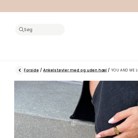
Gå til
indhold
Søg
Forside
/
Ankelstøvler med og uden hæl
/
YOU AND ME L
Gå til
produktoplysninger