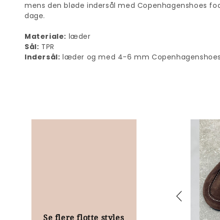
mens den bløde indersål med Copenhagenshoes foam
dage.
Materiale:
læder
Sål:
TPR
Indersål:
læder og med 4-6 mm Copenhagenshoe
Se flere flotte styles