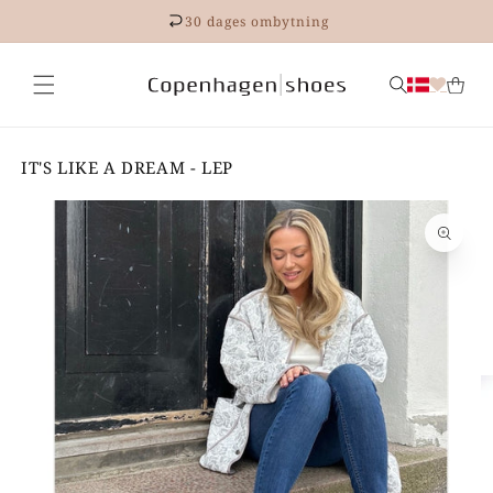
Gå til
30 dages ombytning
indhold
IT'S LIKE A DREAM - LEP
 til
roduktoplysninger