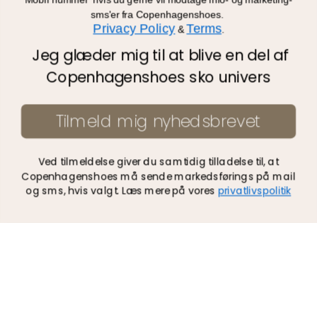
Mobil nummer hvis du gerne vil
modtage info- og marketing-
Nyhedsbrev
sms'er fra Copenhagenshoes.
Privacy Policy
Terms
&
.
Jeg glæder mig til at blive en del af
Vigtig information
Copenhagenshoes sko univers
Om os
Tilmeld mig nyhedsbrevet
We Care
Handelsbetingelser
Ved tilmeldelse giver du samtidig tilladelse til, at
Copenhagenshoes må sende markedsførings på mail
Privatlivspolitik
og sms, hvis valgt. Læs mere på vores
privatlivspolitik
Bliv forhandler
Gavekort
Alle kategorier