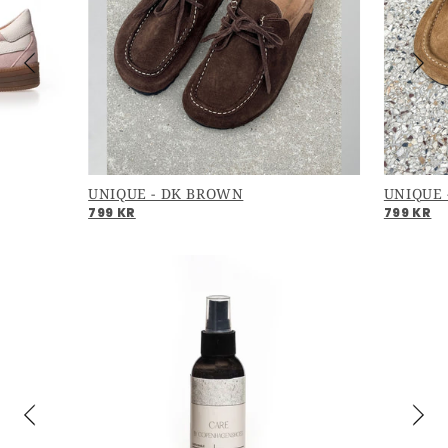
UNIQUE - DK BROWN
UNIQUE 
799 KR
799 KR