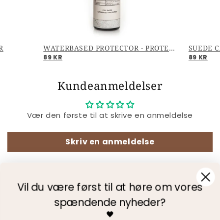
R
WATERBASED PROTECTOR - PROTECTOR
SUEDE C
89 KR
89 KR
Kundeanmeldelser
Vær den første til at skrive en anmeldelse
Skriv en anmeldelse
Vil du være først til at høre om vores
Fri Fragt
Levering 3-4 dage
spændende nyheder?
+73.000 følgere
🖤
følg os på Instagram @copenhagenshoes