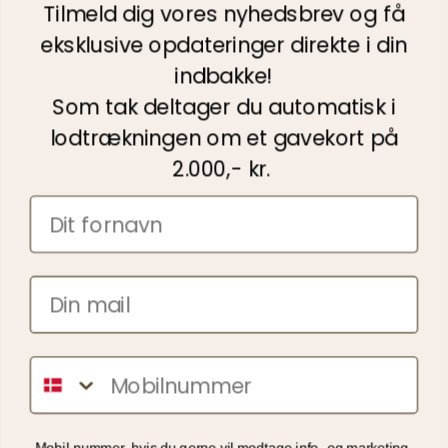
Tilmeld dig vores nyhedsbrev og få
30 dages fuld returret
100% sikker shopping hos Copenhagenshoes
eksklusive opdateringer direkte i din
indbakke!
Facebook
Instagram
YouTube
TikTok
Som tak deltager du automatisk i
lodtrækningen om et gavekort på
Copenhagen Shoes ApS
2.000,- kr.
Lynghøjvej 27
8660 Skanderborg
Danmark
+45 2020 0179
web@copenhagenshoes.com
CVR: 35465502
Sms
Kontakt os
Kundeservice