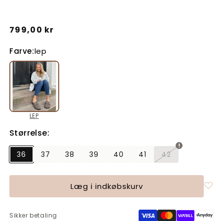
Normalpris
799,00 kr
Farve:
lep
LEP
Størrelse:
36
37
38
39
40
41
42
Varianten
er
udsolgt
eller
Læg i indkøbskurv
utilgængelig
Sikker betaling