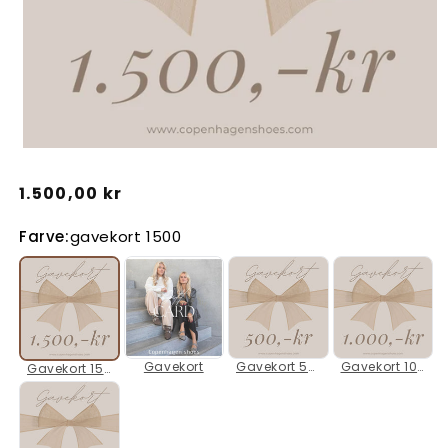
Åbn
mediet
Normalpris
1.500,00 kr
1
i
Farve:
gavekort 1500
modus
Gavekort
Gavekort 500
Gavekort 1000
Gavekort 1500