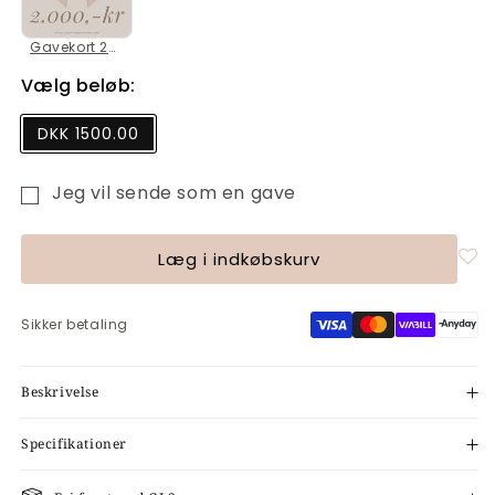
Gavekort 2000
Vælg beløb:
DKK 1500.00
Jeg vil sende som en gave
Formularen
til
Læg i indkøbskurv
modtager
af
gavekort
Sikker betaling
er
skjult
Beskrivelse
Specifikationer