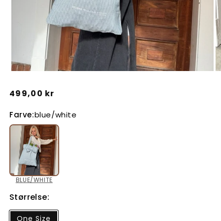
Åbn
Å
mediet
m
Normalpris
499,00 kr
1
2
i
i
Farve:
blue/white
modus
m
BLUE/WHITE
Størrelse:
One Size