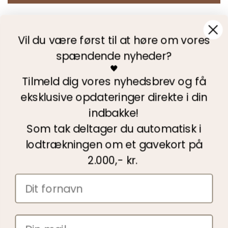
Vil du være først til at høre om vores
Fri Fragt
Levering 3-4 dage
spændende nyheder?
+73.000 følgere
🖤
følg os på Instagram @copenhagenshoes
Tilmeld dig vores nyhedsbrev og få
30 dages fuld returret
100% sikker shopping hos Copenhagenshoes
eksklusive opdateringer direkte i din
indbakke!
Facebook
Instagram
YouTube
TikTok
Som tak deltager du automatisk i
lodtrækningen om et gavekort på
Copenhagen Shoes ApS
2.000,- kr.
Lynghøjvej 27
8660 Skanderborg
Danmark
+45 2020 0179
web@copenhagenshoes.com