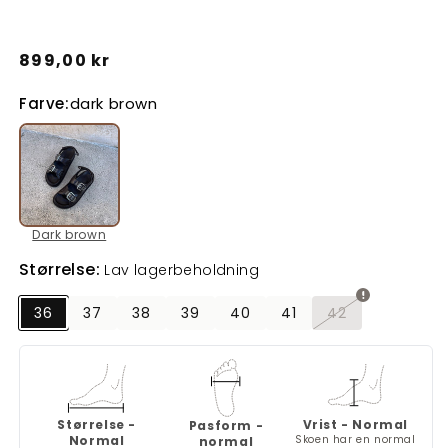
Normalpris
899,00 kr
Farve:
dark brown
Dark brown
Størrelse:
Lav lagerbeholdning
36
37
38
39
40
41
42
Varianten
er
udsolgt
eller
utilgængelig
Størrelse -
Vrist - Normal
Pasform -
Normal
Skoen har en normal
normal