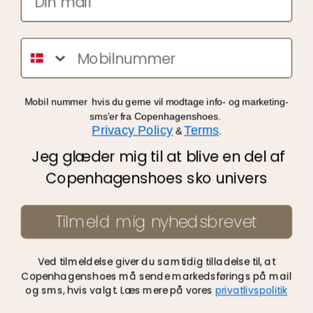
CVR: 35465502
Sms
Kontakt os
Kundeservice
Mobil nummer hvis du gerne vil
modtage info- og marketing-
Nyhedsbrev
sms'er fra Copenhagenshoes.
Privacy Policy
Terms
&
.
Jeg glæder mig til at blive en del af
Vigtig information
Copenhagenshoes sko univers
Om os
Tilmeld mig nyhedsbrevet
We Care
Handelsbetingelser
Ved tilmeldelse giver du samtidig tilladelse til, at
Copenhagenshoes må sende markedsførings på mail
Privatlivspolitik
og sms, hvis valgt. Læs mere på vores
privatlivspolitik