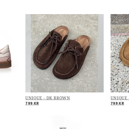
UNIQUE - DK BROWN
UNIQUE 
799 KR
799 KR