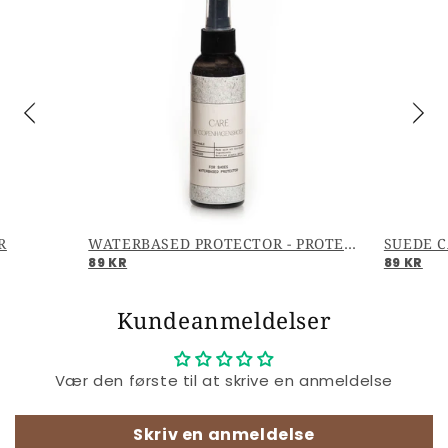
R
WATERBASED PROTECTOR - PROTECTOR
SUEDE C
89 KR
89 KR
Kundeanmeldelser
Vær den første til at skrive en anmeldelse
Skriv en anmeldelse