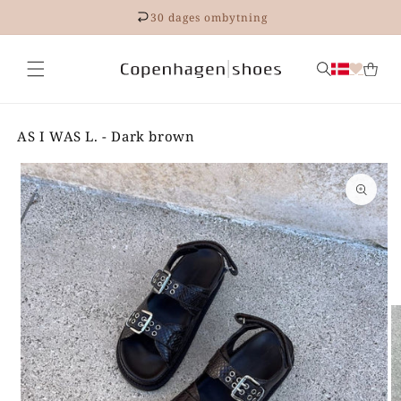
Gå til
30 dages ombytning
indhold
AS I WAS L. - Dark brown
 til
roduktoplysninger