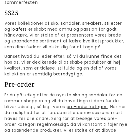
sommerfesten.
SS25
Vores kollektioner af
sko
,
sandaler,
sneakers
,
stiletter
og
loafers
er skabt med omhu og passion for godt
håndværk. Vi er stolte af at præsentere vores brede
og spændende sortiment af lækre kvalitetsprodukter,
som dine fødder vil elske dig for at tage på.
Uanset hvad du leder efter, så vil du kunne finde det
hos os. Vi er dedikerede til at skabe produkter af høj
kvalitet, som er tidløse, stilfulde og en del af vores
kollektion er samtidig
bæredygtige
.
Pre-order
Er du på udkig efter de nyeste sko og sandaler før de
rammer shoppen og vil du have fingre i dem før de
bliver udsolgt, så kig i vores
pre-order kategori
. Her har
du mulighed for at forudbestille denne sæsons must
haves før alle andre.
Sørg for at besøge vores pre-
order kategori regelmæssigt, da vi konstant tilføjer nye
og spændende produkter. Vi er stolte af at tilbyde