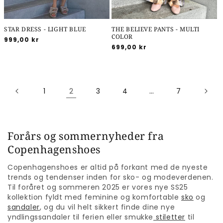
STAR DRESS - LIGHT BLUE
THE BELIEVE PANTS - MULTI
COLOR
Normalpris
999,00 kr
Normalpris
699,00 kr
2
…
1
3
4
7
Forårs og sommernyheder fra
Copenhagenshoes
Copenhagenshoes er altid på forkant med de nyeste
trends og tendenser inden for sko- og modeverdenen.
Til foråret og sommeren 2025 er vores nye SS25
kollektion fyldt med feminine og komfortable
sko
og
sandaler
, og du vil helt sikkert finde dine nye
yndlingssandaler til ferien eller smukke
stiletter
til