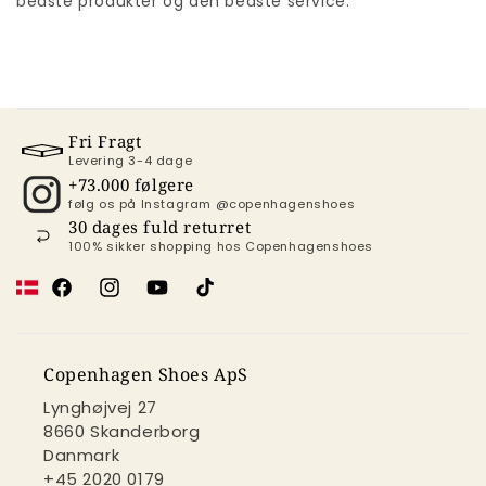
bedste produkter og den bedste service.
Fri Fragt
Levering 3-4 dage
+73.000 følgere
følg os på Instagram @copenhagenshoes
30 dages fuld returret
100% sikker shopping hos Copenhagenshoes
Facebook
Instagram
YouTube
TikTok
Copenhagen Shoes ApS
Lynghøjvej 27
8660 Skanderborg
Danmark
+45 2020 0179