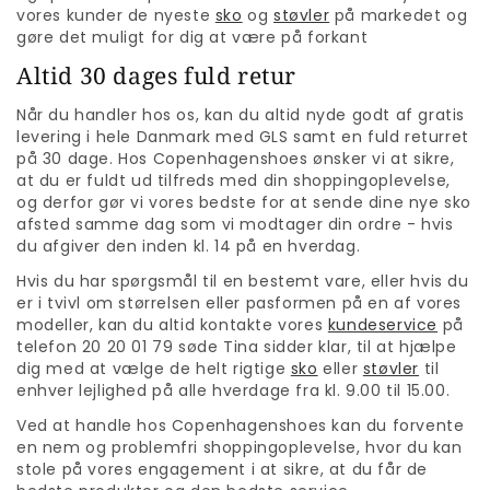
vores kunder de nyeste
sko
og
støvler
på markedet og
gøre det muligt for dig at være på forkant
Altid 30 dages fuld retur
Når du handler hos os, kan du altid nyde godt af gratis
levering i hele Danmark med GLS samt en fuld returret
på 30 dage. Hos Copenhagenshoes ønsker vi at sikre,
at du er fuldt ud tilfreds med din shoppingoplevelse,
og derfor gør vi vores bedste for at sende dine nye sko
afsted samme dag som vi modtager din ordre - hvis
du afgiver den inden kl. 14 på en hverdag.
Hvis du har spørgsmål til en bestemt vare, eller hvis du
er i tvivl om størrelsen eller pasformen på en af vores
modeller, kan du altid kontakte vores
kundeservice
på
telefon 20 20 01 79 søde Tina sidder klar, til at hjælpe
dig med at vælge de helt rigtige
sko
eller
støvler
til
enhver lejlighed på alle hverdage fra kl. 9.00 til 15.00.
Ved at handle hos Copenhagenshoes kan du forvente
en nem og problemfri shoppingoplevelse, hvor du kan
stole på vores engagement i at sikre, at du får de