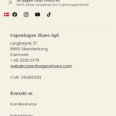
30 dages fuld returret
100% sikker shopping hos Copenhagenshoes
Facebook
Instagram
YouTube
TikTok
Copenhagen Shoes ApS
Lynghøjvej 27
8660 Skanderborg
Danmark
+45 2020 0179
web@copenhagenshoes.com
CVR: 35465502
Kontakt os
Kundeservice
Nyhedsbrev