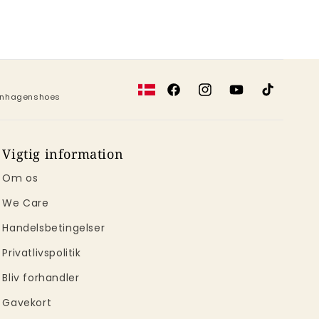
Facebook
Instagram
YouTube
TikTok
penhagenshoes
Vigtig information
Om os
We Care
Handelsbetingelser
Privatlivspolitik
Bliv forhandler
Gavekort