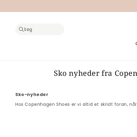
Gå til
indhold
Søg
Sko nyheder fra Cope
Sko-nyheder
Hos Copenhagen Shoes er vi altid et skridt foran, n